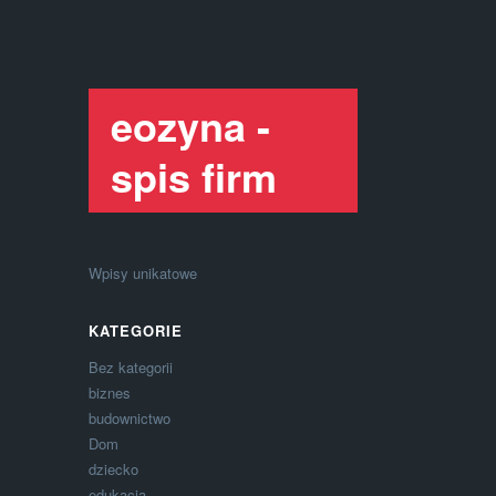
eozyna -
spis firm
Wpisy unikatowe
KATEGORIE
Bez kategorii
biznes
budownictwo
Dom
dziecko
edukacja