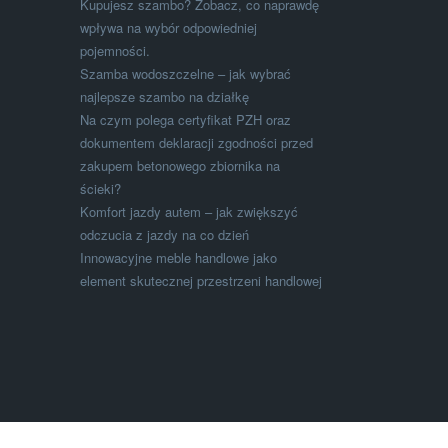
Kupujesz szambo? Zobacz, co naprawdę
wpływa na wybór odpowiedniej
pojemności.
Szamba wodoszczelne – jak wybrać
najlepsze szambo na działkę
Na czym polega certyfikat PZH oraz
dokumentem deklaracji zgodności przed
zakupem betonowego zbiornika na
ścieki?
Komfort jazdy autem – jak zwiększyć
odczucia z jazdy na co dzień
Innowacyjne meble handlowe jako
element skutecznej przestrzeni handlowej