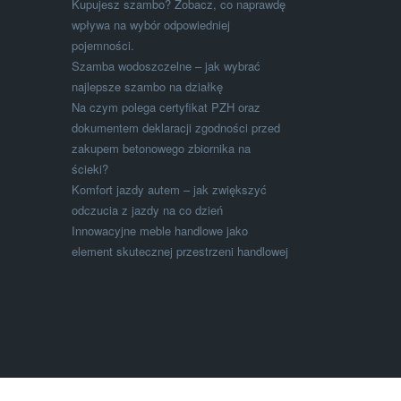
Kupujesz szambo? Zobacz, co naprawdę
wpływa na wybór odpowiedniej
pojemności.
Szamba wodoszczelne – jak wybrać
najlepsze szambo na działkę
Na czym polega certyfikat PZH oraz
dokumentem deklaracji zgodności przed
zakupem betonowego zbiornika na
ścieki?
Komfort jazdy autem – jak zwiększyć
odczucia z jazdy na co dzień
Innowacyjne meble handlowe jako
element skutecznej przestrzeni handlowej