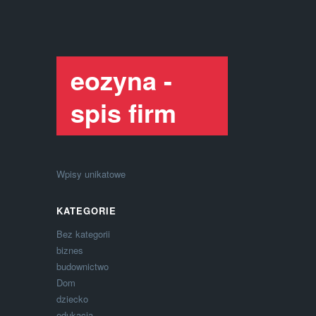
eozyna -
spis firm
Wpisy unikatowe
KATEGORIE
Bez kategorii
biznes
budownictwo
Dom
dziecko
edukacja