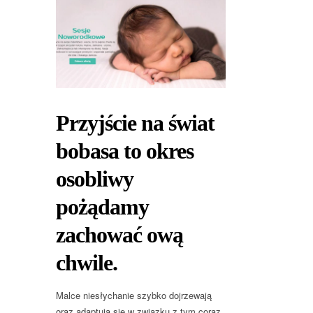
Przyjście na świat
bobasa to okres
osobliwy
pożądamy
zachować ową
chwile.
Malce niesłychanie szybko dojrzewają
oraz adaptują się w związku z tym coraz