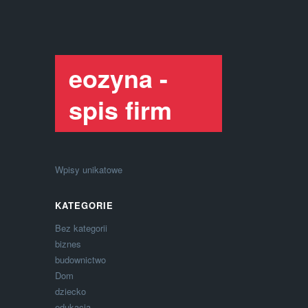
eozyna -
spis firm
Wpisy unikatowe
KATEGORIE
Bez kategorii
biznes
budownictwo
Dom
dziecko
edukacja