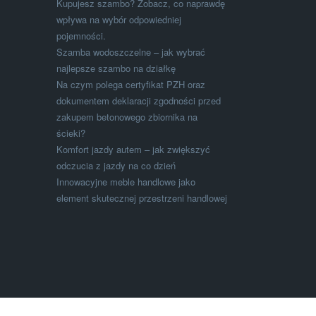
Kupujesz szambo? Zobacz, co naprawdę
wpływa na wybór odpowiedniej
pojemności.
Szamba wodoszczelne – jak wybrać
najlepsze szambo na działkę
Na czym polega certyfikat PZH oraz
dokumentem deklaracji zgodności przed
zakupem betonowego zbiornika na
ścieki?
Komfort jazdy autem – jak zwiększyć
odczucia z jazdy na co dzień
Innowacyjne meble handlowe jako
element skutecznej przestrzeni handlowej