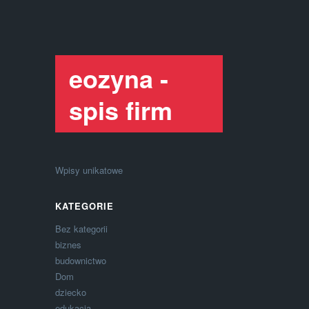
eozyna -
spis firm
Wpisy unikatowe
KATEGORIE
Bez kategorii
biznes
budownictwo
Dom
dziecko
edukacja