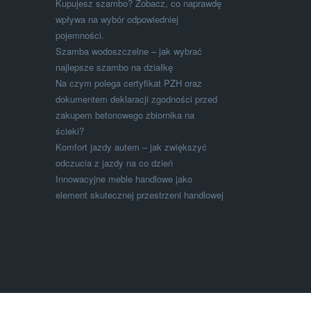
Kupujesz szambo? Zobacz, co naprawdę
wpływa na wybór odpowiedniej
pojemności.
Szamba wodoszczelne – jak wybrać
najlepsze szambo na działkę
Na czym polega certyfikat PZH oraz
dokumentem deklaracji zgodności przed
zakupem betonowego zbiornika na
ścieki?
Komfort jazdy autem – jak zwiększyć
odczucia z jazdy na co dzień
Innowacyjne meble handlowe jako
element skutecznej przestrzeni handlowej