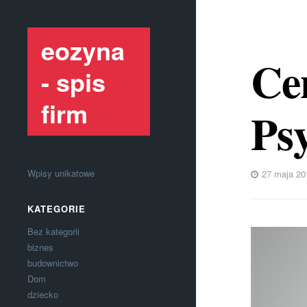
eozyna
Ce
- spis
firm
Ps
Wpisy unikatowe
27 maja 20
KATEGORIE
Bez kategorii
biznes
budownictwo
Dom
dziecko