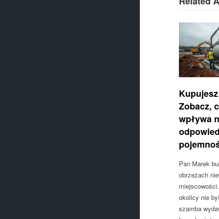
Related A
Kupujesz
Zobacz, 
wpływa n
odpowied
pojemnoś
Pan Marek bu
obrzeżach niew
miejscowości.
okolicy nie by
szamba wydaw