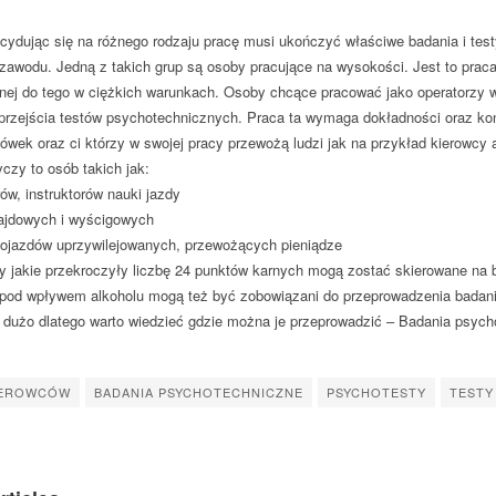
cydując się na różnego rodzaju pracę musi ukończyć właściwe badania i test
awodu. Jedną z takich grup są osoby pracujące na wysokości. Jest to prac
nej do tego w ciężkich warunkach. Osoby chcące pracować jako operatorzy 
rzejścia testów psychotechnicznych. Praca ta wymaga dokładności oraz konce
ówek oraz ci którzy w swojej pracy przewożą ludzi jak na przykład kierowcy 
czy to osób takich jak:
ów, instruktorów nauki jazdy
ajdowych i wyścigowych
ojazdów uprzywilejowanych, przewożących pieniądze
 jakie przekroczyły liczbę 24 punktów karnych mogą zostać skierowane na
 pod wpływem alkoholu mogą też być zobowiązani do przeprowadzenia badania
t dużo dlatego warto wiedzieć gdzie można je przeprowadzić – Badania psyc
IEROWCÓW
BADANIA PSYCHOTECHNICZNE
PSYCHOTESTY
TESTY