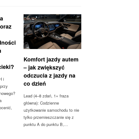
ga
 oraz
dności
m
Komfort jazdy autem
cieki?
– jak zwiększyć
odczucia z jazdy na
H i
co dzień
 przy
onowego?
Lead (4–8 zdań, 1× fraza
a
główna): Codzienne
ocenić,
użytkowanie samochodu to nie
tylko przemieszczanie się z
punktu A do punktu B,…