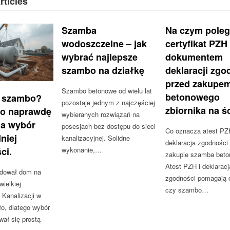
rticles
Szamba
Na czym pole
wodoszczelne – jak
certyfikat PZH
wybrać najlepsze
dokumentem
szambo na działkę
deklaracji zgo
przed zakupe
Szambo betonowe od wielu lat
betonowego
 szambo?
pozostaje jednym z najczęściej
zbiornika na ś
co naprawdę
wybieranych rozwiązań na
a wybór
posesjach bez dostępu do sieci
Co oznacza atest PZ
niej
kanalizacyjnej. Solidne
deklaracja zgodności
ci.
wykonanie,…
zakupie szamba bet
Atest PZH i deklaracj
dował dom na
zgodności pomagają 
ielkiej
czy szambo…
 Kanalizacji w
ło, dlatego wybór
ał się prostą