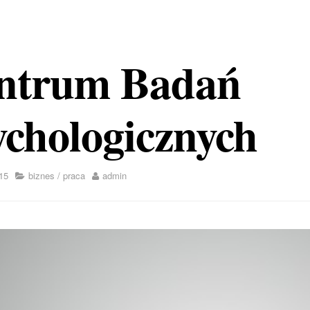
ntrum Badań
ychologicznych
15
biznes
/
praca
admin