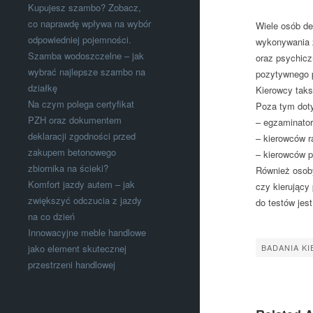
Kupujesz szambo? Zobacz,
co naprawdę wpływa na wybór
Wiele osób de
odpowiedniej pojemności.
wykonywania z
Szamba wodoszczelne – jak
oraz psychicz
wybrać najlepsze szambo na
pozytywnego p
działkę
Kierowcy taks
Na czym polega certyfikat
Poza tym doty
PZH oraz dokumentem
– egzaminator
deklaracji zgodności przed
– kierowców r
zakupem betonowego
– kierowców p
zbiornika na ścieki?
Również osoby
Komfort jazdy autem – jak
czy kierujący
zwiększyć odczucia z jazdy
do testów jes
na co dzień
Innowacyjne meble handlowe
jako element skutecznej
BADANIA K
przestrzeni handlowej