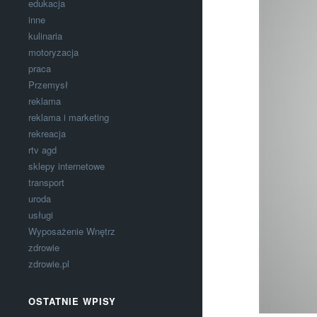
edukacja
inne
kulinaria
motoryzacja
praca
Przemysł
reklama
reklama i marketing
rekreacja
rtv agd
sklepy internetowe
transport
uroda
usługi
Wyposażenie Wnętrz
zdrowie
zdrowie.pl
OSTATNIE WPISY