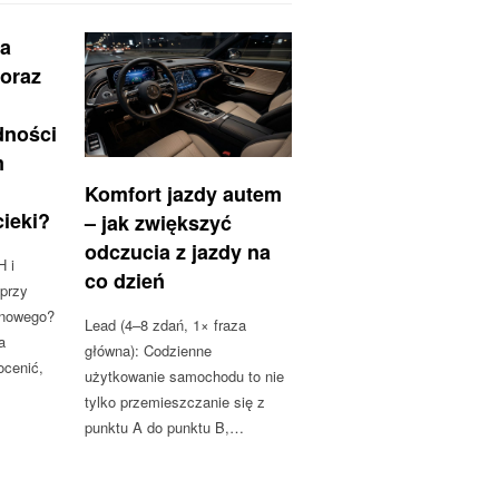
ga
 oraz
dności
m
Komfort jazdy autem
cieki?
– jak zwiększyć
odczucia z jazdy na
H i
co dzień
 przy
onowego?
Lead (4–8 zdań, 1× fraza
a
główna): Codzienne
ocenić,
użytkowanie samochodu to nie
tylko przemieszczanie się z
punktu A do punktu B,…