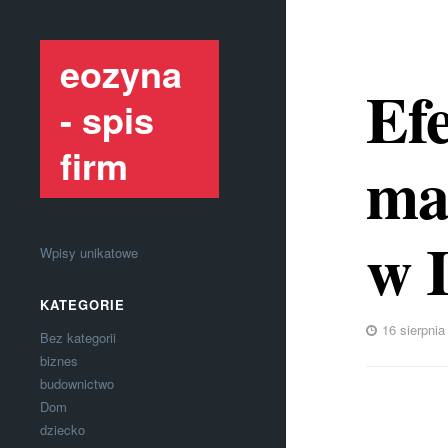
eozyna
Ef
- spis
firm
ma
w I
Wpisy unikatowe
KATEGORIE
16 sierpnia
Bez kategorii
biznes
budownictwo
Dom
dziecko