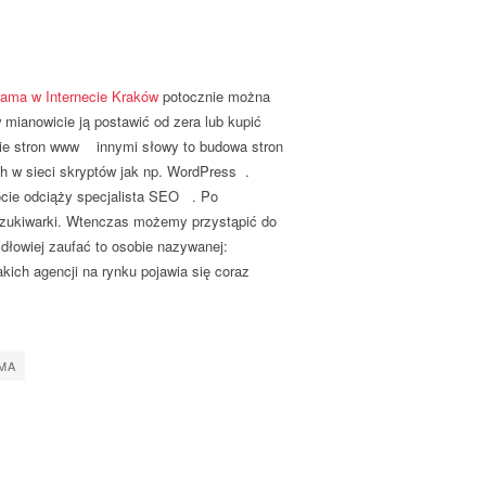
lama w Internecie Kraków
potocznie można
ianowicie ją postawić od zera lub kupić
enie stron www innymi słowy to budowa stron
h w sieci skryptów jak np. WordPress .
cie odciąży specjalista SEO . Po
zukiwarki. Wtenczas możemy przystąpić do
dłowiej zaufać to osobie nazywanej:
ich agencji na rynku pojawia się coraz
MA