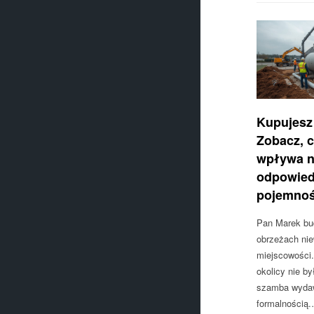
Kupujesz
Zobacz, 
wpływa n
odpowied
pojemnoś
Pan Marek bu
obrzeżach niew
miejscowości.
okolicy nie by
szamba wydaw
formalnością