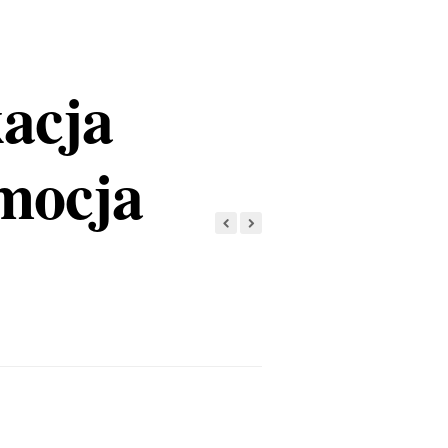
acja
mocja