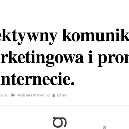
ektywny komunik
rketingowa i pro
nternecie.
 2018
reklama i marketing
admin