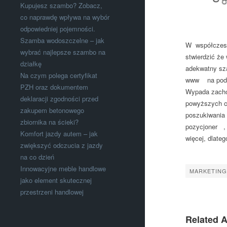
Kupujesz szambo? Zobacz,
co naprawdę wpływa na wybór
odpowiedniej pojemności.
Szamba wodoszczelne – jak
W współczesn
wybrać najlepsze szambo na
stwierdzić że
działkę
adekwatny sza
Na czym polega certyfikat
www na podsta
PZH oraz dokumentem
Wypada zacho
deklaracji zgodności przed
powyższych c
zakupem betonowego
poszukiwania 
zbiornika na ścieki?
pozycjoner , 
Komfort jazdy autem – jak
więcej, dlateg
zwiększyć odczucia z jazdy
na co dzień
Innowacyjne meble handlowe
MARKETING 
jako element skutecznej
przestrzeni handlowej
Related A