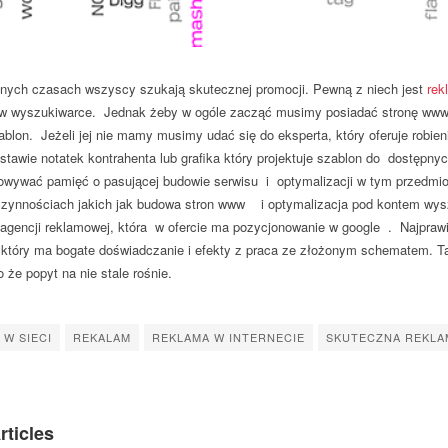
ych czasach wszyscy szukają skutecznej promocji. Pewną z niech jest
rek
 w wyszukiwarce. Jednak żeby w ogóle zacząć musimy posiadać stronę www m
blon. Jeżeli jej nie mamy musimy udać się do eksperta, który oferuje robi
wie notatek kontrahenta lub grafika który projektuje szablon do dostępnyc
wywać pamięć o pasującej budowie serwisu i optymalizacji w tym przedmio
zynnościach jakich jak budowa stron www i optymalizacja pod kontem wys
agencji reklamowej, która w ofercie ma pozycjonowanie w google . Najprawi
który ma bogate doświadczanie i efekty z praca ze złożonym schematem. Tak
o że popyt na nie stale rośnie.
W SIECI
REKALAM
REKLAMA W INTERNECIE
SKUTECZNA REKLA
rticles