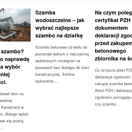
Szamba
Na czym pole
wodoszczelne – jak
certyfikat PZH
wybrać najlepsze
dokumentem
szambo na działkę
deklaracji zgo
przed zakupe
Szambo betonowe od wielu lat
betonowego
 szambo?
pozostaje jednym z najczęściej
zbiornika na ś
co naprawdę
wybieranych rozwiązań na
a wybór
posesjach bez dostępu do sieci
Co oznacza atest PZ
niej
kanalizacyjnej. Solidne
deklaracja zgodności
ci.
wykonanie,…
zakupie szamba bet
Atest PZH i deklaracj
dował dom na
zgodności pomagają 
ielkiej
czy szambo…
 Kanalizacji w
ło, dlatego wybór
ał się prostą
.…