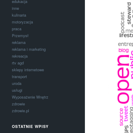
edukacja
inne
kulinaria
motoryzacja
praca
Przemysł
reklama
reklama i marketing
rekreacja
rtv agd
sklepy internetowe
transport
uroda
usługi
Wyposażenie Wnętrz
zdrowie
zdrowie.pl
OSTATNIE WPISY