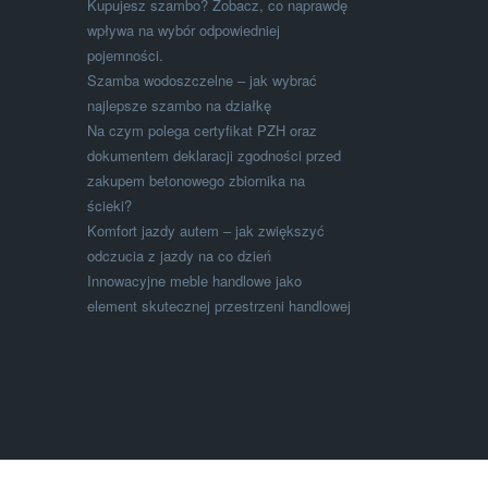
Kupujesz szambo? Zobacz, co naprawdę
wpływa na wybór odpowiedniej
pojemności.
Szamba wodoszczelne – jak wybrać
najlepsze szambo na działkę
Na czym polega certyfikat PZH oraz
dokumentem deklaracji zgodności przed
zakupem betonowego zbiornika na
ścieki?
Komfort jazdy autem – jak zwiększyć
odczucia z jazdy na co dzień
Innowacyjne meble handlowe jako
element skutecznej przestrzeni handlowej