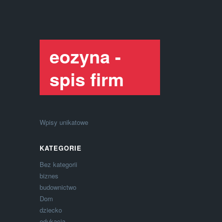
eozyna -
spis firm
Wpisy unikatowe
KATEGORIE
Bez kategorii
biznes
budownictwo
Dom
dziecko
edukacja