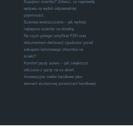
Kupujesz szambo? Zobacz, co naprawdę
wpływa na wybór odpowiedniej
pojemności.
Szamba wodoszczelne – jak wybrać
najlepsze szambo na działkę
Na czym polega certyfikat PZH oraz
dokumentem deklaracji zgodności przed
zakupem betonowego zbiornika na
ścieki?
Komfort jazdy autem – jak zwiększyć
odczucia z jazdy na co dzień
Innowacyjne meble handlowe jako
element skutecznej przestrzeni handlowej