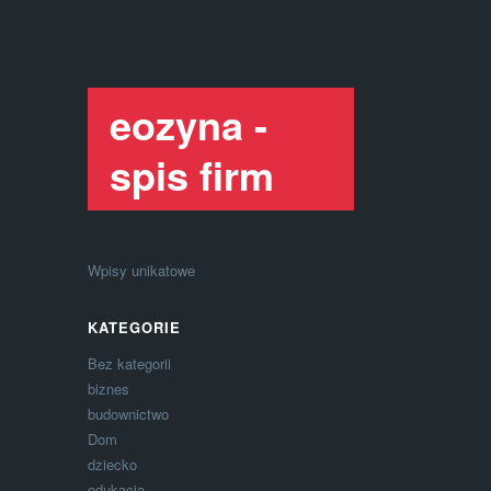
eozyna -
spis firm
Wpisy unikatowe
KATEGORIE
Bez kategorii
biznes
budownictwo
Dom
dziecko
edukacja