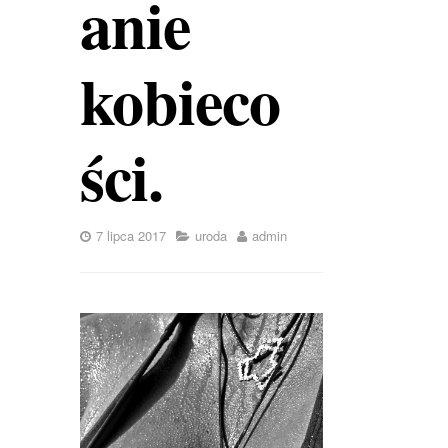
anie
kobieco
ści.
7 lipca 2017
uroda
admin