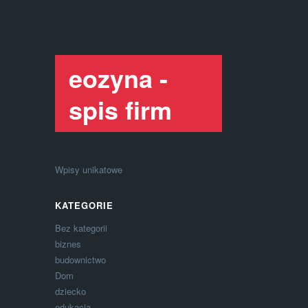
eozyna -
spis firm
Wpisy unikatowe
KATEGORIE
Bez kategorii
biznes
budownictwo
Dom
dziecko
edukacja