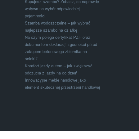
Kupujesz szambo? Zobacz, co naprawdę
wpływa na wybór odpowiedniej
pojemności.
Szamba wodoszczelne – jak wybrać
najlepsze szambo na działkę
Na czym polega certyfikat PZH oraz
dokumentem deklaracji zgodności przed
zakupem betonowego zbiornika na
ścieki?
Komfort jazdy autem – jak zwiększyć
odczucia z jazdy na co dzień
Innowacyjne meble handlowe jako
element skutecznej przestrzeni handlowej