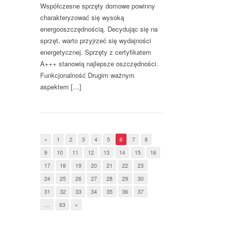
Współczesne sprzęty domowe powinny
charakteryzować się wysoką
energooszczędnością. Decydując się na
sprzęt, warto przyjrzeć się wydajności
energetycznej. Sprzęty z certyfikatem
A+++ stanowią najlepsze oszczędności.
Funkcjonalność Drugim ważnym
aspektem […]
«
1
2
3
4
5
6
7
8
9
10
11
12
13
14
15
16
17
18
19
20
21
22
23
24
25
26
27
28
29
30
31
32
33
34
35
36
37
…
63
»