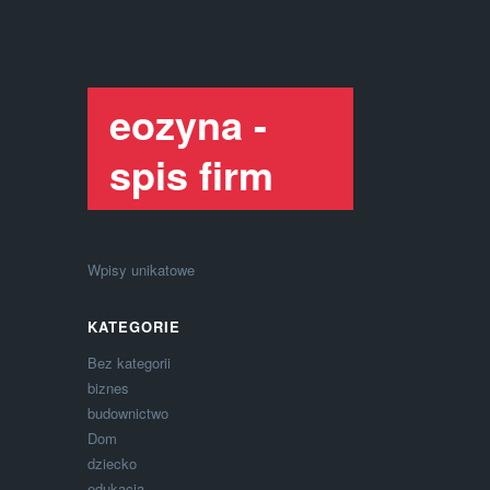
eozyna -
spis firm
Wpisy unikatowe
KATEGORIE
Bez kategorii
biznes
budownictwo
Dom
dziecko
edukacja