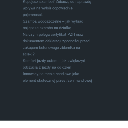
Kupujesz szambo? Zobacz, co naprawdę
wpływa na wybór odpowiedniej
pojemności.
Szamba wodoszczelne – jak wybrać
najlepsze szambo na działkę
Na czym polega certyfikat PZH oraz
dokumentem deklaracji zgodności przed
zakupem betonowego zbiornika na
ścieki?
Komfort jazdy autem – jak zwiększyć
odczucia z jazdy na co dzień
Innowacyjne meble handlowe jako
element skutecznej przestrzeni handlowej