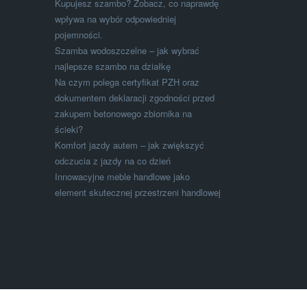
Kupujesz szambo? Zobacz, co naprawdę
wpływa na wybór odpowiedniej
pojemności.
Szamba wodoszczelne – jak wybrać
najlepsze szambo na działkę
Na czym polega certyfikat PZH oraz
dokumentem deklaracji zgodności przed
zakupem betonowego zbiornika na
ścieki?
Komfort jazdy autem – jak zwiększyć
odczucia z jazdy na co dzień
Innowacyjne meble handlowe jako
element skutecznej przestrzeni handlowej