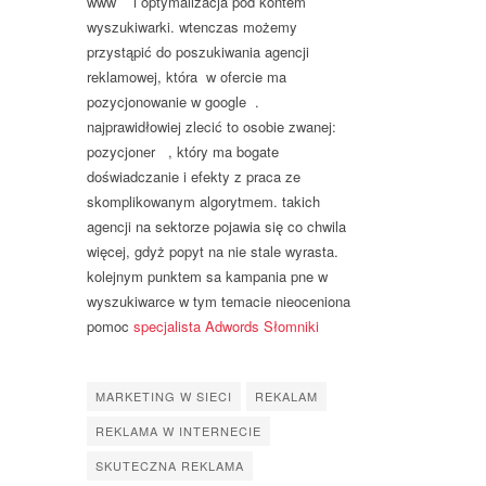
www i optymalizacja pod kontem
wyszukiwarki. wtenczas możemy
przystąpić do poszukiwania agencji
reklamowej, która w ofercie ma
pozycjonowanie w google .
najprawidłowiej zlecić to osobie zwanej:
pozycjoner , który ma bogate
doświadczanie i efekty z praca ze
skomplikowanym algorytmem. takich
agencji na sektorze pojawia się co chwila
więcej, gdyż popyt na nie stale wyrasta.
kolejnym punktem sa kampania pne w
wyszukiwarce w tym temacie nieoceniona
pomoc
specjalista Adwords Słomniki
MARKETING W SIECI
REKALAM
REKLAMA W INTERNECIE
SKUTECZNA REKLAMA