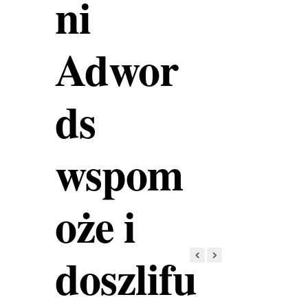
ni
Adwor
ds
wspom
oże i
doszlifu