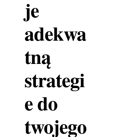
je
adekwa
tną
strategi
e do
twojego