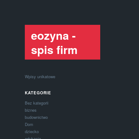
eozyna -
spis firm
Wpisy unikatowe
KATEGORIE
Bez kategorii
biznes
budownictwo
Dom
dziecko
edukacja