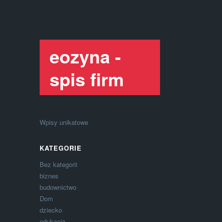
eozyna -
spis firm
Wpisy unikatowe
KATEGORIE
Bez kategorii
biznes
budownictwo
Dom
dziecko
edukacja