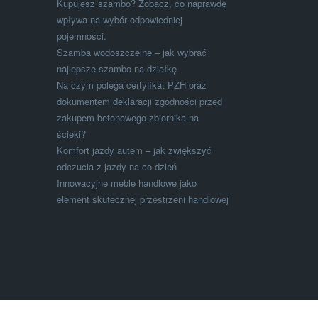
Kupujesz szambo? Zobacz, co naprawdę
wpływa na wybór odpowiedniej
pojemności.
Szamba wodoszczelne – jak wybrać
najlepsze szambo na działkę
Na czym polega certyfikat PZH oraz
dokumentem deklaracji zgodności przed
zakupem betonowego zbiornika na
ścieki?
Komfort jazdy autem – jak zwiększyć
odczucia z jazdy na co dzień
Innowacyjne meble handlowe jako
element skutecznej przestrzeni handlowej