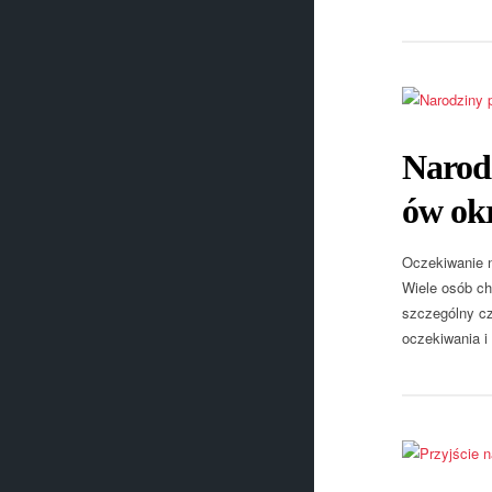
Narod
ów okr
Oczekiwanie n
Wiele osób ch
szczególny cz
oczekiwania i