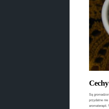
Cechy 
Są gromadzone
przydatne nie
aromaterapii. 