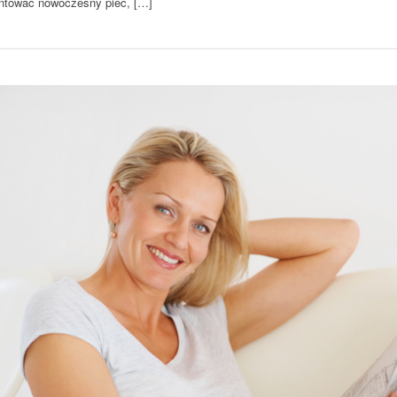
ntować nowoczesny piec, […]