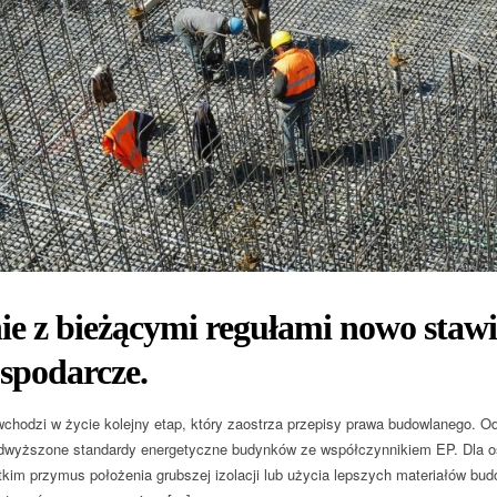
ie z bieżącymi regułami nowo sta
spodarcze.
chodzi w życie kolejny etap, który zaostrza przepisy prawa budowlanego. 
odwyższone standardy energetyczne budynków ze współczynnikiem EP. Dla 
kim przymus położenia grubszej izolacji lub użycia lepszych materiałów bu