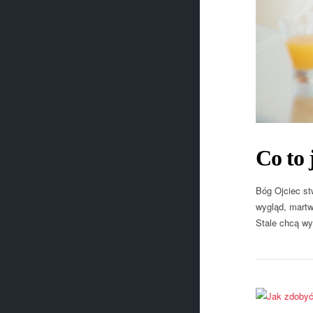
Co to 
Bóg Ojciec st
wygląd, martw
Stale chcą wy