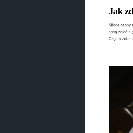
Jak z
Młode osoby m
chcą zająć si
Często zatem 