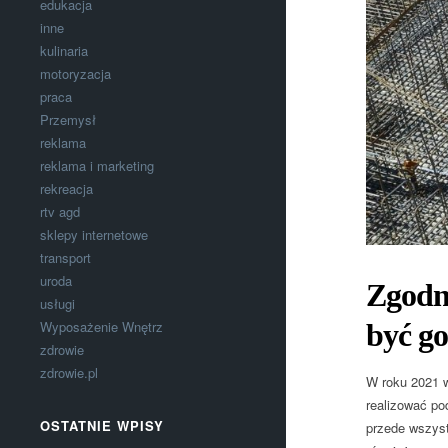
edukacja
inne
kulinaria
motoryzacja
praca
Przemysł
reklama
reklama i marketing
rekreacja
rtv agd
sklepy internetowe
transport
uroda
Zgodn
usługi
być go
Wyposażenie Wnętrz
zdrowie
zdrowie.pl
W roku 2021 w
realizować p
OSTATNIE WPISY
przede wszyst