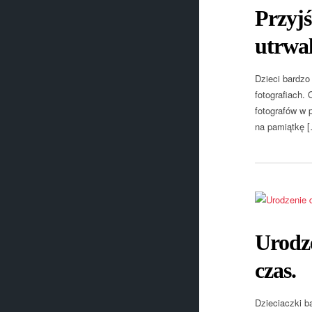
Przyjś
utrwal
Dzieci bardzo
fotografiach.
fotografów w 
na pamiątkę 
Urodze
czas.
Dzieciaczki b