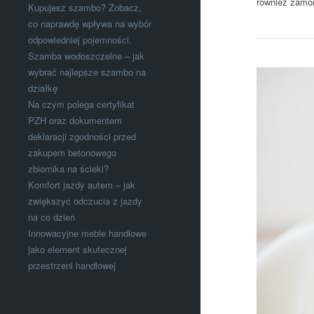
również zamo
Kupujesz szambo? Zobacz,
co naprawdę wpływa na wybór
odpowiedniej pojemności.
Szamba wodoszczelne – jak
wybrać najlepsze szambo na
działkę
Na czym polega certyfikat
PZH oraz dokumentem
deklaracji zgodności przed
zakupem betonowego
zbiornika na ścieki?
Komfort jazdy autem – jak
zwiększyć odczucia z jazdy
na co dzień
Innowacyjne meble handlowe
jako element skutecznej
przestrzeni handlowej