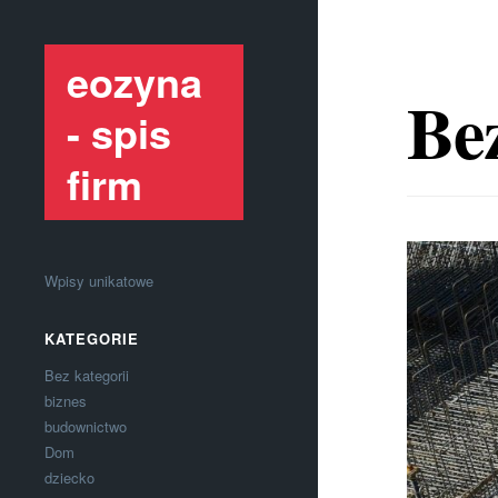
eozyna
Bez
- spis
firm
Wpisy unikatowe
KATEGORIE
Bez kategorii
biznes
budownictwo
Dom
dziecko