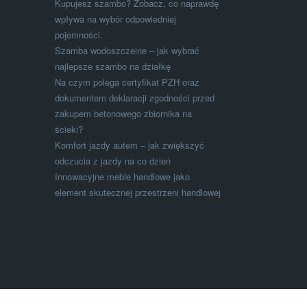
Kupujesz szambo? Zobacz, co naprawdę
wpływa na wybór odpowiedniej
pojemności.
Szamba wodoszczelne – jak wybrać
najlepsze szambo na działkę
Na czym polega certyfikat PZH oraz
dokumentem deklaracji zgodności przed
zakupem betonowego zbiornika na
ścieki?
Komfort jazdy autem – jak zwiększyć
odczucia z jazdy na co dzień
Innowacyjne meble handlowe jako
element skutecznej przestrzeni handlowej