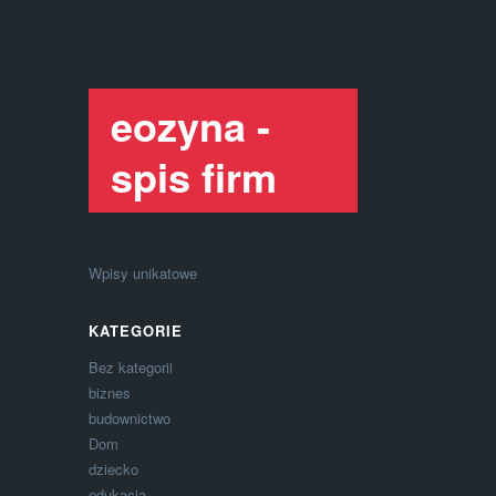
eozyna -
spis firm
Wpisy unikatowe
KATEGORIE
Bez kategorii
biznes
budownictwo
Dom
dziecko
edukacja