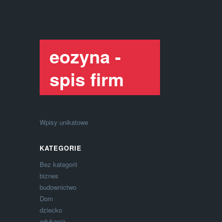
eozyna -
spis firm
Wpisy unikatowe
KATEGORIE
Bez kategorii
biznes
budownictwo
Dom
dziecko
edukacja