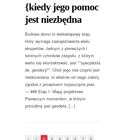
{kiedy jego pomoc
jest niezbędna
Budowa domu to wieloetapowy etap,
który wymaga zaangażowania wielu
ekspertów. Jednym z pierwszych i
istotnych członków zespołu, z którym
warto się skontaktować, jest **specjalista
ds. geodezji**. Choć jego rola często jest
niedoceniana, to właśnie od niego zależy
zgodne z przepisami rozpoczęcie prac.
— ### Etap 1: Mapy projektowe
Pierwszym momentem, w którym
potrzebny jest geodeta, […]
«
1
2
3
4
5
6
7
8