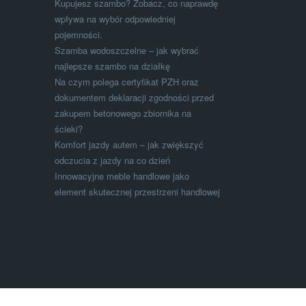
Kupujesz szambo? Zobacz, co naprawdę
wpływa na wybór odpowiedniej
pojemności.
Szamba wodoszczelne – jak wybrać
najlepsze szambo na działkę
Na czym polega certyfikat PZH oraz
dokumentem deklaracji zgodności przed
zakupem betonowego zbiornika na
ścieki?
Komfort jazdy autem – jak zwiększyć
odczucia z jazdy na co dzień
Innowacyjne meble handlowe jako
element skutecznej przestrzeni handlowej