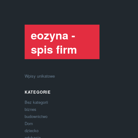
eozyna -
spis firm
Wpisy unikatowe
KATEGORIE
Bez kategorii
biznes
budownictwo
Dom
dziecko
edukacja