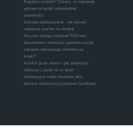
Kupujesz szambo? Zobacz, co naprawdę
wpływa na wybór odpowiedniej
pojemności.
Szamba wodoszczelne – jak wybrać
najlepsze szambo na działkę
Na czym polega certyfikat PZH oraz
dokumentem deklaracji zgodności przed
zakupem betonowego zbiornika na
ścieki?
Komfort jazdy autem – jak zwiększyć
odczucia z jazdy na co dzień
Innowacyjne meble handlowe jako
element skutecznej przestrzeni handlowej