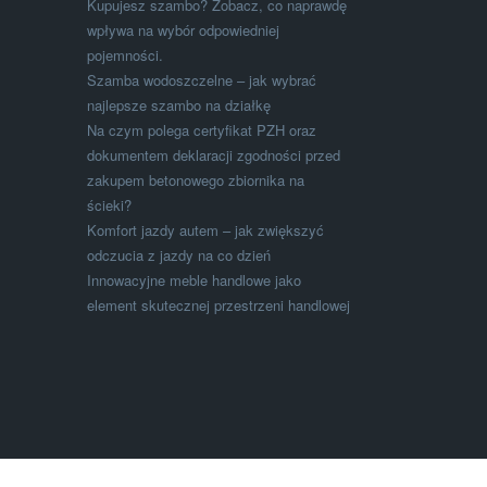
Kupujesz szambo? Zobacz, co naprawdę
wpływa na wybór odpowiedniej
pojemności.
Szamba wodoszczelne – jak wybrać
najlepsze szambo na działkę
Na czym polega certyfikat PZH oraz
dokumentem deklaracji zgodności przed
zakupem betonowego zbiornika na
ścieki?
Komfort jazdy autem – jak zwiększyć
odczucia z jazdy na co dzień
Innowacyjne meble handlowe jako
element skutecznej przestrzeni handlowej