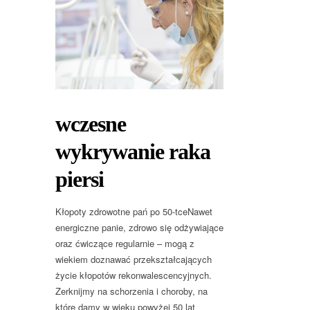
wczesne
wykrywanie raka
piersi
Kłopoty zdrowotne pań po 50-tceNawet
energiczne panie, zdrowo się odżywiające
oraz ćwiczące regularnie – mogą z
wiekiem doznawać przekształcających
życie kłopotów rekonwalescencyjnych.
Zerknijmy na schorzenia i choroby, na
które damy w wieku powyżej 50 lat