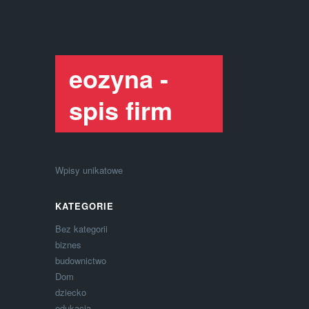
eozyna -
spis firm
Wpisy unikatowe
KATEGORIE
Bez kategorii
biznes
budownictwo
Dom
dziecko
edukacja