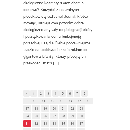
ekologiczne kosmetyki oraz chemia
domowa? Korzyści z naturalnych
produktów są rozliczne! Jednak krótko
mówiąc, istnieją dwa powody: dobre
ekologiczne artykuły do pielęgnacji skóry
i porządkowania domu funkcjonują
porządniej i są dla Ciebie poprawniejsze.
Ludzie są poddawani masie reklam od
gigantów z branży, którzy próbują ich
przekonać, iż ich […]
«
1
2
3
4
5
6
7
8
9
10
11
12
13
14
15
16
17
18
19
20
21
22
23
24
25
26
27
28
29
30
31
32
33
34
35
36
37